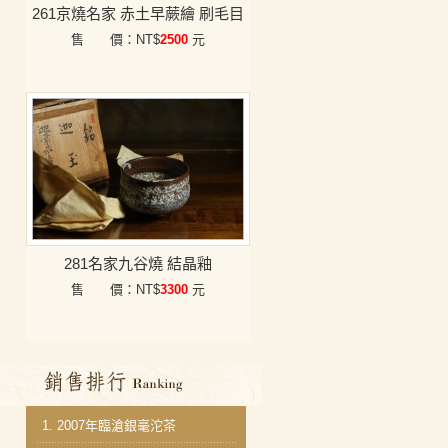
261京燒名家 赤土早蕨繪 刷毛目
售 價：NT$
2500
元
281名家九谷燒 結晶釉
售 價：NT$
3300
元
銷售排行
1.
2007年臨滄銀毫沱茶