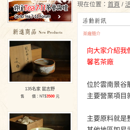
現在位置：
首頁
/
茶廠簡介
特價商品
向大家介紹我
馨茗茶廠
位於雲南景谷籠
135名家 鼠志野
主要營業項目就
售 價：NT$
3500
元
主要原料就是整
其他地區如易武