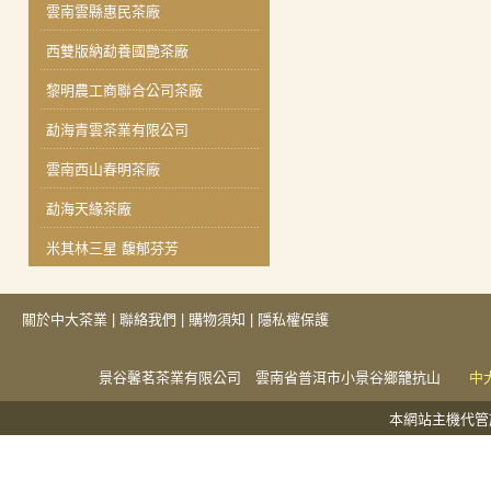
雲南雲縣惠民茶廠
西雙版納勐養國艷茶廠
黎明農工商聯合公司茶廠
勐海青雲茶業有限公司
雲南西山春明茶廠
勐海天緣茶廠
米其林三星 馥郁芬芳
關於中大茶業
|
聯絡我們
|
購物須知
|
隱私權保護
景谷馨茗茶業有限公司 雲南省普洱市小景谷鄉籠抗山
中
本網站主機代管於捕夢