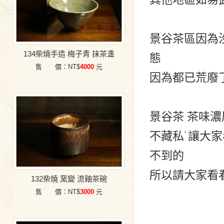
景谷茶區因為
134柴燒手造 梅子青 抹茶盞
態
售 價：NT$
4000
元
因為都已荒廢
景谷茶 茶味濃
不藏私˙讓大
不到的
所以請大家看看
132柴燒 窯變 流釉茶碗
售 價：NT$
3000
元