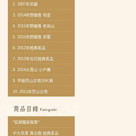
2.
2007年茶韻
3.
2014年野韻香 坝歪
4.
2015年野韻香 老烏山
5.
2015年野韻香 邦罵
6.
2012年經典茗品
7.
2012年谷花經典茗品
8.
2014大雪山˙小戶賽
9.
甲級荒山古地10片裝
10.
2011年荒山古地
商品分類目錄
*官網獨家販售*
中大茶業˙真古樹 經典茗品