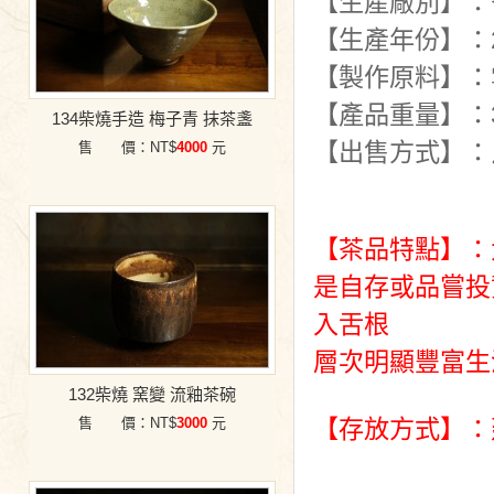
【生產廠別】：
【生產年份】：2
【製作原料】：
【產品重量】：3
134柴燒手造 梅子青 抹茶盞
【出售方式】：
售 價：NT$
4000
元
【茶品特點】：
是自存或品嘗投
入舌根
層次明顯豐富生
132柴燒 窯變 流釉茶碗
售 價：NT$
3000
元
【存放方式】：