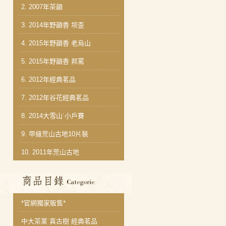
2.
2007年茶韻
3.
2014年野韻香 坝歪
4.
2015年野韻香 老烏山
5.
2015年野韻香 邦罵
6.
2012年經典茗品
7.
2012年谷花經典茗品
8.
2014大雪山˙小戶賽
9.
甲級荒山古地10片裝
10.
2011年荒山古地
商品分類目錄
*官網獨家販售*
中大茶業˙真古樹 經典茗品