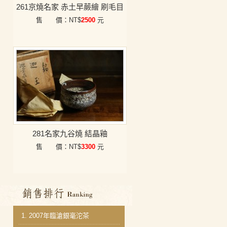
261京燒名家 赤土早蕨繪 刷毛目
售 價：NT$
2500
元
281名家九谷燒 結晶釉
售 價：NT$
3300
元
銷售排行
1.
2007年臨滄銀毫沱茶