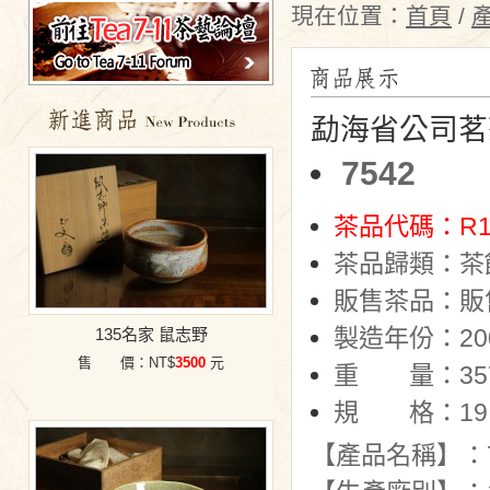
現在位置：
首頁
/
勐海省公司茗
特價商品
7542
茶品代碼：R1
茶品歸類：茶
販售茶品：販
製造年份：20
135名家 鼠志野
售 價：NT$
3500
元
重 量：35
規 格：19.
【產品名稱】：7