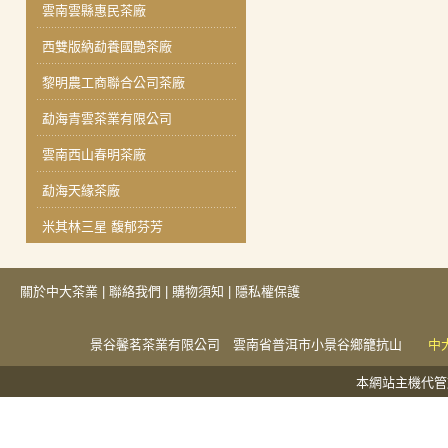
雲南雲縣惠民茶廠
西雙版納勐養國艷茶廠
黎明農工商聯合公司茶廠
勐海青雲茶業有限公司
雲南西山春明茶廠
勐海天緣茶廠
米其林三星 馥郁芬芳
關於中大茶業
|
聯絡我們
|
購物須知
|
隱私權保護
景谷馨茗茶業有限公司 雲南省普洱市小景谷鄉籠抗山
中
本網站主機代管於捕夢