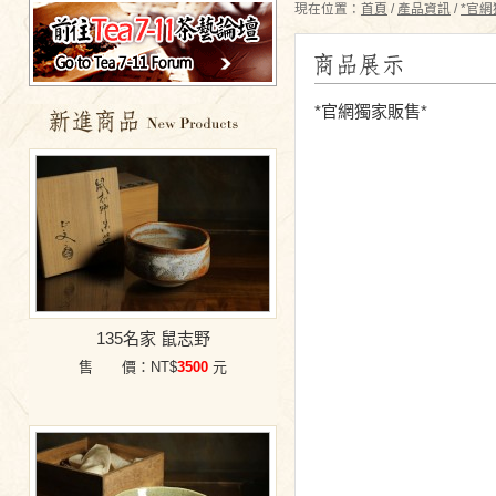
現在位置：
首頁
/
產品資訊
/
*官網
*官網獨家販售*
特價商品
135名家 鼠志野
售 價：NT$
3500
元