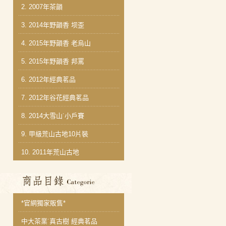
2.
2007年茶韻
3.
2014年野韻香 坝歪
4.
2015年野韻香 老烏山
5.
2015年野韻香 邦罵
6.
2012年經典茗品
7.
2012年谷花經典茗品
8.
2014大雪山˙小戶賽
9.
甲級荒山古地10片裝
10.
2011年荒山古地
商品分類目錄
*官網獨家販售*
中大茶業˙真古樹 經典茗品