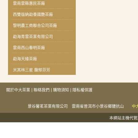
雲南雲縣惠民茶廠
西雙版納勐養國艷茶廠
黎明農工商聯合公司茶廠
勐海青雲茶業有限公司
雲南西山春明茶廠
勐海天緣茶廠
米其林三星 馥郁芬芳
關於中大茶業
|
聯絡我們
|
購物須知
|
隱私權保護
景谷馨茗茶業有限公司 雲南省普洱市小景谷鄉籠抗山
中
本網站主機代管於捕夢