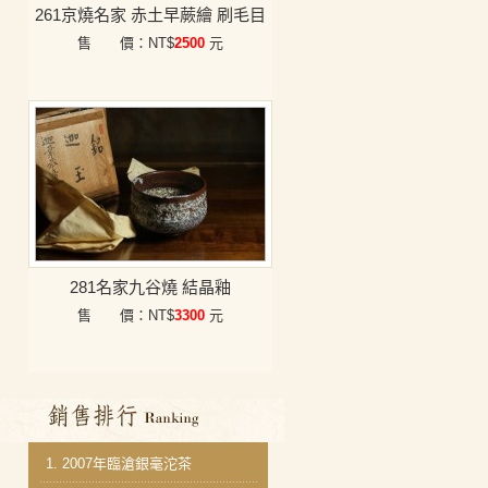
261京燒名家 赤土早蕨繪 刷毛目
售 價：NT$
2500
元
281名家九谷燒 結晶釉
售 價：NT$
3300
元
銷售排行
1.
2007年臨滄銀毫沱茶