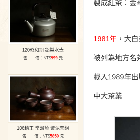
製成紅茶︰金
1981年
，大白
120昭和期 鋁製水壺
被列為地方名
售 價：NT$
999
元
載入1989
中大茶業
106精工 常滑燒 紫泥套組
售 價：NT$
5850
元