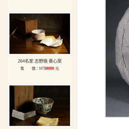
264名家 志野燒 養心窯
售 價：NT$
8000
元