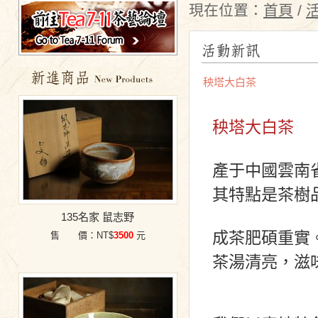
現在位置：
首頁
/
秧塔大白茶
特價商品
秧塔大白茶
產于中國雲南
其特點是茶樹
135名家 鼠志野
成茶肥碩重實
售 價：NT$
3500
元
茶湯清亮，滋