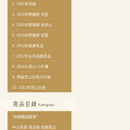
2.
2007年茶韻
3.
2014年野韻香 坝歪
4.
2015年野韻香 老烏山
5.
2015年野韻香 邦罵
6.
2012年經典茗品
7.
2012年谷花經典茗品
8.
2014大雪山˙小戶賽
9.
甲級荒山古地10片裝
10.
2011年荒山古地
商品分類目錄
*官網獨家販售*
中大茶業˙真古樹 經典茗品