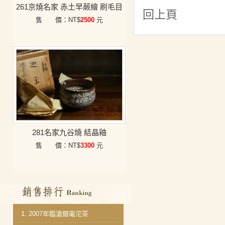
261京燒名家 赤土早蕨繪 刷毛目
回上頁
售 價：NT$
2500
元
281名家九谷燒 結晶釉
售 價：NT$
3300
元
銷售排行
1.
2007年臨滄銀毫沱茶