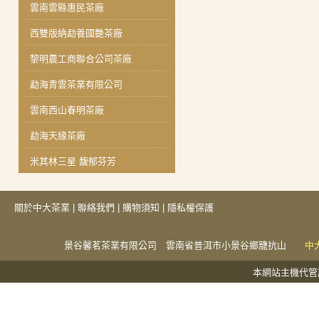
雲南雲縣惠民茶廠
西雙版納勐養國艷茶廠
黎明農工商聯合公司茶廠
勐海青雲茶業有限公司
雲南西山春明茶廠
勐海天緣茶廠
米其林三星 馥郁芬芳
關於中大茶業
|
聯絡我們
|
購物須知
|
隱私權保護
景谷馨茗茶業有限公司 雲南省普洱市小景谷鄉籠抗山
中
本網站主機代管於捕夢