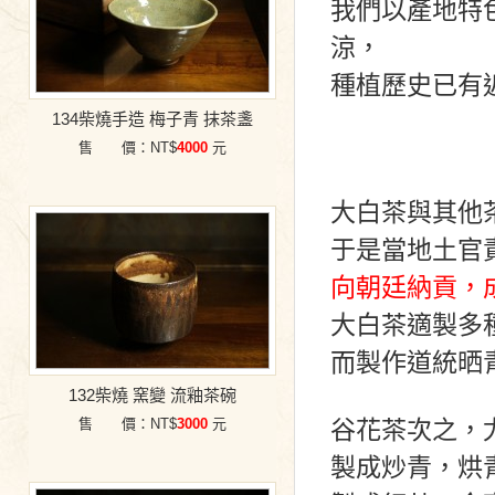
我們以產地特
涼，
種植歷史已有
134柴燒手造 梅子青 抹茶盞
售 價：NT$
4000
元
大白茶與其他
于是當地土官
向朝廷納貢，
大白茶適製多
而製作道統晒
132柴燒 窯變 流釉茶碗
售 價：NT$
3000
元
谷花茶次之，
製成炒青，烘