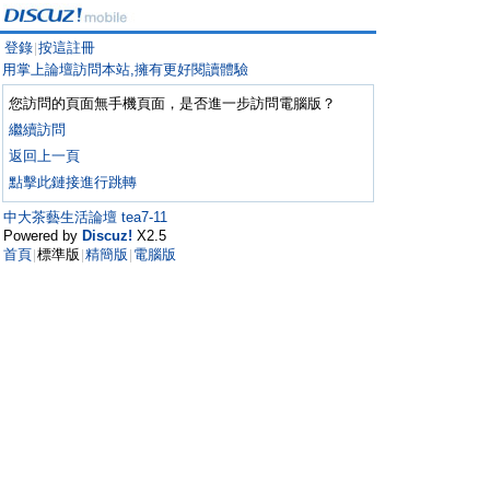
登錄
按這註冊
|
用掌上論壇訪問本站,擁有更好閱讀體驗
您訪問的頁面無手機頁面，是否進一步訪問電腦版？
繼續訪問
返回上一頁
點擊此鏈接進行跳轉
中大茶藝生活論壇 tea7-11
Powered by
Discuz!
X2.5
首頁
標準版
精簡版
電腦版
|
|
|