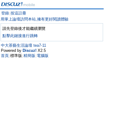
登錄
按這註冊
|
用掌上論壇訪問本站,擁有更好閱讀體驗
請先登錄後才能繼續瀏覽
點擊此鏈接進行跳轉
中大茶藝生活論壇 tea7-11
Powered by
Discuz!
X2.5
首頁
標準版
精簡版
電腦版
|
|
|