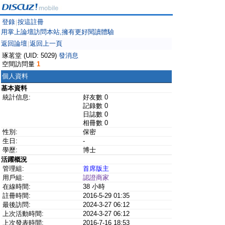
登錄
按這註冊
|
用掌上論壇訪問本站,擁有更好閱讀體驗
返回論壇
返回上一頁
|
琢茗堂 (UID: 5029)
發消息
空間訪問量
1
個人資料
基本資料
統計信息:
好友數 0
記錄數 0
日誌數 0
相冊數 0
性別:
保密
生日:
-
學歷:
博士
活躍概況
管理組:
首席版主
用戶組:
認證商家
在線時間:
38 小時
註冊時間:
2016-5-29 01:35
最後訪問:
2024-3-27 06:12
上次活動時間:
2024-3-27 06:12
上次發表時間:
2016-7-16 18:53