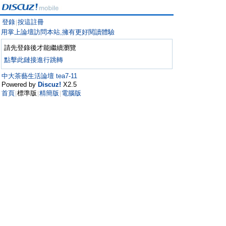
登錄
按這註冊
|
用掌上論壇訪問本站,擁有更好閱讀體驗
請先登錄後才能繼續瀏覽
點擊此鏈接進行跳轉
中大茶藝生活論壇 tea7-11
Powered by
Discuz!
X2.5
首頁
標準版
精簡版
電腦版
|
|
|