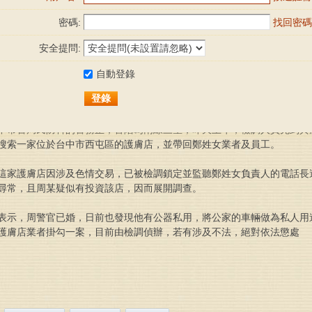
馬上注冊，結交更多好友，享用更多功能，讓你輕松玩轉社區。
密碼:
找回密碼
已有賬號？
點擊登錄
按這註冊
安全提問:
自動登錄
民防科周姓警官涉嫌和護膚店鄭姓女業者掛勾，昨被台中檢調約談。檢方
登錄
係又非比尋常，且疑投資該店，已將周警官列為被告，正漏夜偵訊。
中市警局民防科的警務正，官階為兩線三星，昨天上午，檢調人員先到其
搜索一家位於台中市西屯區的護膚店，並帶回鄭姓女業者及員工。
這家護膚店因涉及色情交易，已被檢調鎖定並監聽鄭姓女負責人的電話長
尋常，且周某疑似有投資該店，因而展開調查。
表示，周警官已婚，日前也發現他有公器私用，將公家的車輛做為私人用
護膚店業者掛勾一案，目前由檢調偵辦，若有涉及不法，絕對依法懲處