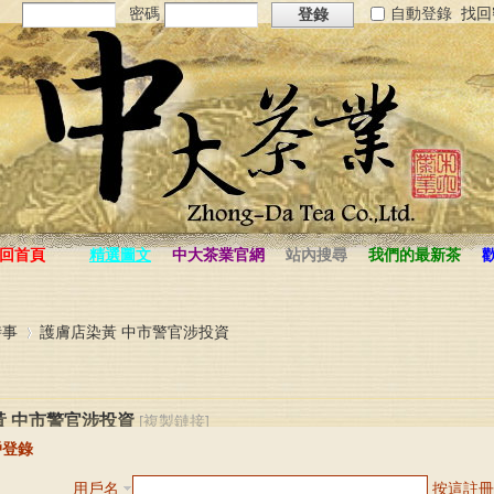
密碼
自動登錄
找回
登錄
回首頁
精選圖文
中大茶業官網
站內搜尋
我們的最新茶
品
時事
護膚店染黃 中市警官涉投資
黃 中市警官涉投資
[複製鏈接]
›
戶登錄
12-3-28 16:24:36
|
只看該作者
|
倒序瀏覽
用戶名
按這註冊