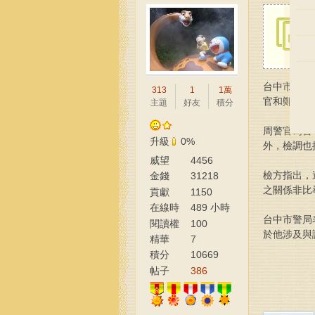
台中市警局
313
1
1萬
大
官和鄭女關
主題
好友
積分
周警官為台
升級
0%
外，檢調也
威望
4456
檢方指出，
金錢
31218
之關係非比
貢獻
1150
在線時
489 小時
台中市警局
間
閱讀權
100
於他涉及與
茶
限
精華
7
積分
10669
帖子
386