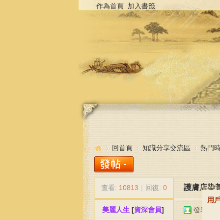
作為首頁
加入書籤
回首頁
知識分享交流區
熱門
護膚店染
查看:
10813
|
回復:
0
中
»
›
›
用
美麗人生
[
資深會員
]
發表於 20