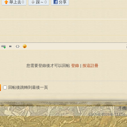
舉上去
0
踩～
0
分享
您需要登錄後才可以回帖
登錄
|
按這註冊
回帖後跳轉到最後一頁
手機
GMT+8, 2026-8-7 11:56
,