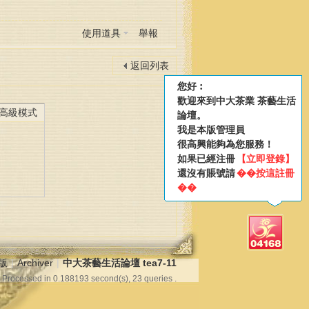
使用道具
舉報
返回列表
您好︰
歡迎來到中大茶業 茶藝生活
高級模式
論壇。
我是本版管理員
很高興能夠為您服務！
如果已經注冊
【立即登錄】
還沒有賬號請
��按這註冊
��
版
|
Archiver
|
中大茶藝生活論壇 tea7-11
 Processed in 0.188193 second(s), 23 queries .