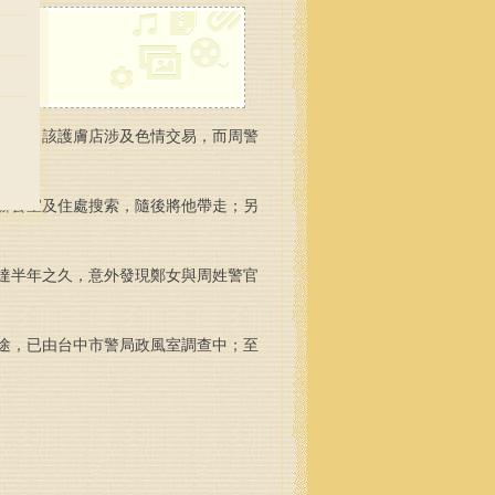
表示，該護膚店涉及色情交易，而周警
辦公室及住處搜索，隨後將他帶走；另
達半年之久，意外發現鄭女與周姓警官
途，已由台中市警局政風室調查中；至