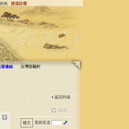
密碼
按這註冊
歡迎連結
台灣壺藝軒
返回列表
電梯直達
樓主