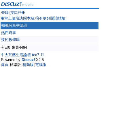
登錄
按這註冊
|
用掌上論壇訪問本站,擁有更好閱讀體驗
知識分享交流區
熱門時事
技術教學區
今日0
會員4494
|
中大茶藝生活論壇 tea7-11
Powered by
Discuz!
X2.5
首頁
標準版
精簡版
電腦版
|
|
|