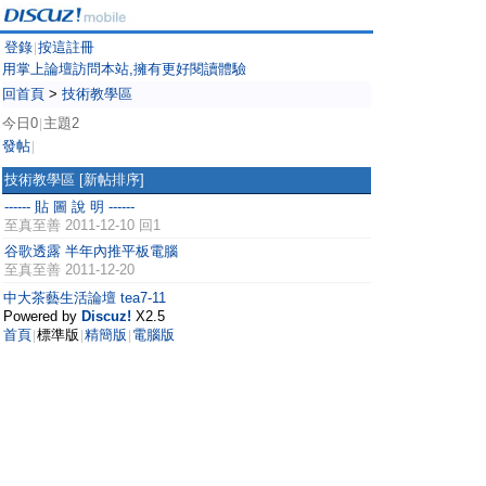
登錄
按這註冊
|
用掌上論壇訪問本站,擁有更好閱讀體驗
回首頁
>
技術教學區
今日0
主題2
|
發帖
|
技術教學區
[新帖排序]
------ 貼 圖 說 明 ------
至真至善
2011-12-10 回1
谷歌透露 半年內推平板電腦
至真至善
2011-12-20
中大茶藝生活論壇 tea7-11
Powered by
Discuz!
X2.5
首頁
標準版
精簡版
電腦版
|
|
|