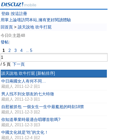
登錄
按這註冊
|
用掌上論壇訪問本站,擁有更好閱讀體驗
回首頁
>
談天說地 吹牛打屁
今日0
主題48
|
發帖
|
1
2
3
4
.. 5
/ 5 頁
下一頁
談天說地 吹牛打屁
[新帖排序]
中日兩國女人有何不同…
藏鏡人
2011-12-2 回1
男人找不到女朋友的七大特徵
藏鏡人
2011-12-3 回1
自慰被抓包 一個女生一生中最尷尬的時刻18禁
藏鏡人
2011-12-3 回2
你知道畢業時最適合唱哪首歌嗎?
藏鏡人
2011-12-3 回3
中國文化就是“吃”的文化！
藏鏡人
2011-12-4 回2