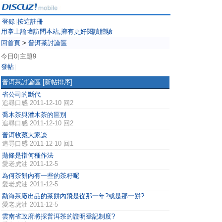
登錄
按這註冊
|
用掌上論壇訪問本站,擁有更好閱讀體驗
回首頁
>
普洱茶討論區
今日0
主題9
|
發帖
|
普洱茶討論區
[新帖排序]
省公司的斷代
追尋口感
2011-12-10 回2
喬木茶與灌木茶的區別
追尋口感
2011-12-10 回2
普洱收藏大家談
追尋口感
2011-12-10 回1
拋條是指何種作法
愛老虎油
2011-12-5
為何茶餅內有一些的茶籽呢
愛老虎油
2011-12-5
勐海茶廠出品的茶餅內飛是從那一年?或是那一餅?
愛老虎油
2011-12-5
雲南省政府將採普洱茶的證明登記制度?