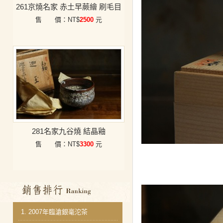
261京燒名家 赤土早蕨繪 刷毛目
售 價：NT$
2500
元
281名家九谷燒 結晶釉
售 價：NT$
3300
元
銷售排行
1.
2007年臨滄銀毫沱茶