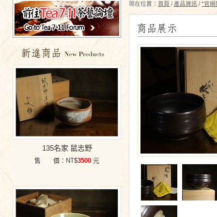
現在位置：
首頁
/
產品資訊
/
*官網
特價商品
135名家 鼠志野
售 價：NT$
3500
元