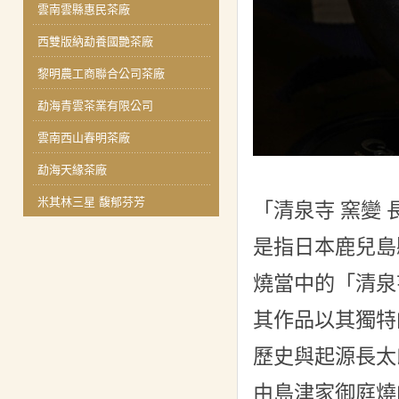
雲南雲縣惠民茶廠
西雙版納勐養國艷茶廠
黎明農工商聯合公司茶廠
勐海青雲茶業有限公司
雲南西山春明茶廠
勐海天緣茶廠
米其林三星 馥郁芬芳
「清泉寺 窯變
是指日本鹿兒島
燒當中的「清泉
其作品以其獨特
歷史與起源長太
由島津家御庭燒