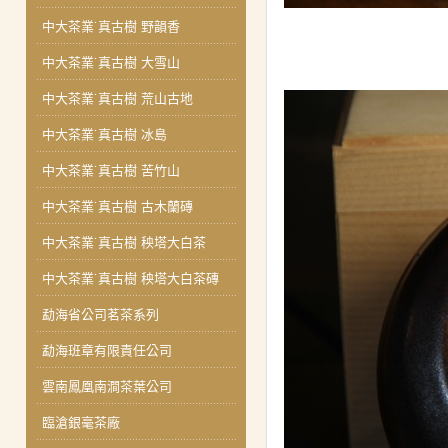
中大茶業˙真古樹 野韻香
中大茶業˙真古樹 大雪山
中大茶業˙真古樹 荒山古地
中大茶業˙真古樹 冰島
中大茶業˙真古樹 苦竹山
中大茶業˙真古樹 古木蘭磚
中大茶業˙真古樹 秧塔大白茶
中大茶業˙真古樹 秧塔大白茶磚
勐海省公司茗茶系列
勐海班章有限責任公司
雲南鳳凰南澗茶葉公司
臨滄銀毫茶廠