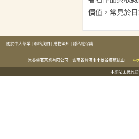
價值，常見於日
關於中大茶業
|
聯絡我們
|
購物須知
|
隱私權保護
景谷馨茗茶業有限公司 雲南省普洱市小景谷鄉籠抗山
中
本網站主機代管於捕夢