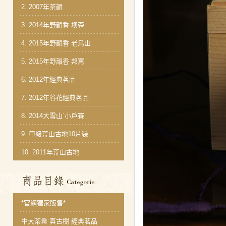
2.
2007年茶韻
3.
2014年野韻香 坝歪
4.
2015年野韻香 老烏山
5.
2015年野韻香 邦罵
6.
2012年經典茗品
7.
2012年谷花經典茗品
8.
2014大雪山˙小戶賽
9.
甲級荒山古地10片裝
10.
2011年荒山古地
商品分類目錄
*官網獨家販售*
中大茶業˙真古樹 經典茗品