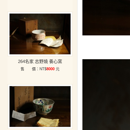
264名家 志野燒 養心窯
售 價：NT$
8000
元