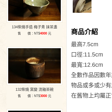
134柴燒手造 梅子青 抹茶盞
商品介紹
售 價：NT$
4000
元
最高7.5cm
口徑:11.5cm
最寬:12.6cm
全數作品因數年
物品或多或少有歲
132柴燒 窯變 流釉茶碗
在舊物上均屬正
售 價：NT$
3000
元