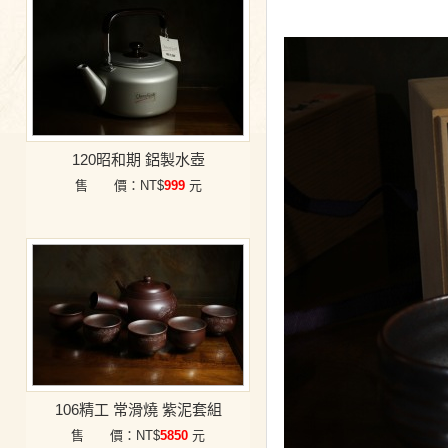
120昭和期 鋁製水壺
售 價：NT$
999
元
106精工 常滑燒 紫泥套組
售 價：NT$
5850
元