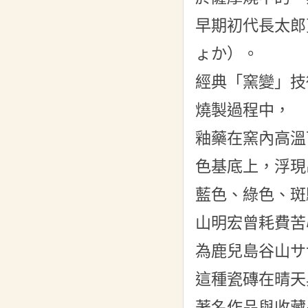
早期初代長太郎
ょか）。
經典「窯變」技
燒製過程中，
釉藥在窯內高溫
色基底上，浮現
藍色、綠色、斑
山明宏曾耗費苦
為鹿兒島谷山サ
這種瓷磚在晴天
著名作品與收藏