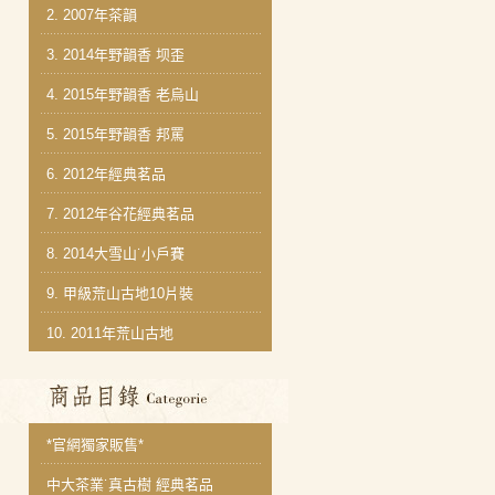
2.
2007年茶韻
3.
2014年野韻香 坝歪
4.
2015年野韻香 老烏山
5.
2015年野韻香 邦罵
6.
2012年經典茗品
7.
2012年谷花經典茗品
8.
2014大雪山˙小戶賽
9.
甲級荒山古地10片裝
10.
2011年荒山古地
商品分類目錄
*官網獨家販售*
中大茶業˙真古樹 經典茗品