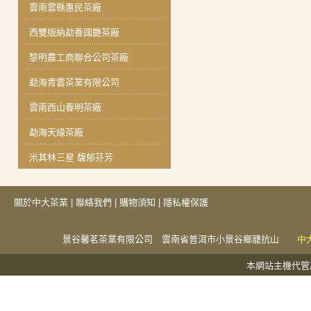
雲南雲縣惠民茶廠
西雙版納勐養國艷茶廠
黎明農工商聯合公司茶廠
勐海青雲茶業有限公司
雲南西山春明茶廠
勐海天緣茶廠
米其林三星 馥郁芬芳
關於中大茶業
|
聯絡我們
|
購物須知
|
隱私權保護
景谷馨茗茶業有限公司 雲南省普洱市小景谷鄉籠抗山
中
本網站主機代管於捕夢