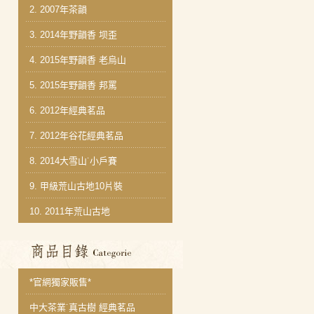
2.
2007年茶韻
3.
2014年野韻香 坝歪
4.
2015年野韻香 老烏山
5.
2015年野韻香 邦罵
6.
2012年經典茗品
7.
2012年谷花經典茗品
8.
2014大雪山˙小戶賽
9.
甲級荒山古地10片裝
10.
2011年荒山古地
商品分類目錄
*官網獨家販售*
中大茶業˙真古樹 經典茗品