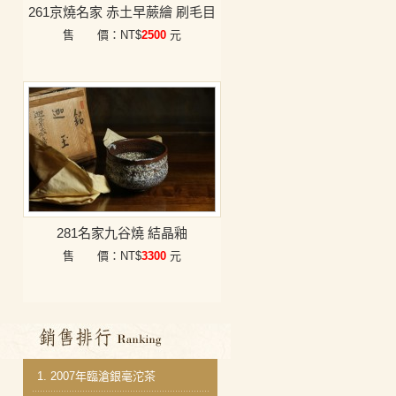
261京燒名家 赤土早蕨繪 刷毛目
售 價：NT$
2500
元
281名家九谷燒 結晶釉
售 價：NT$
3300
元
銷售排行
1.
2007年臨滄銀毫沱茶