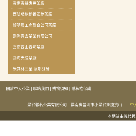
雲南雲縣惠民茶廠
西雙版納勐養國艷茶廠
黎明農工商聯合公司茶廠
勐海青雲茶業有限公司
雲南西山春明茶廠
勐海天緣茶廠
米其林三星 馥郁芬芳
關於中大茶業
|
聯絡我們
|
購物須知
|
隱私權保護
景谷馨茗茶業有限公司 雲南省普洱市小景谷鄉籠抗山
中
本網站主機代管於捕夢