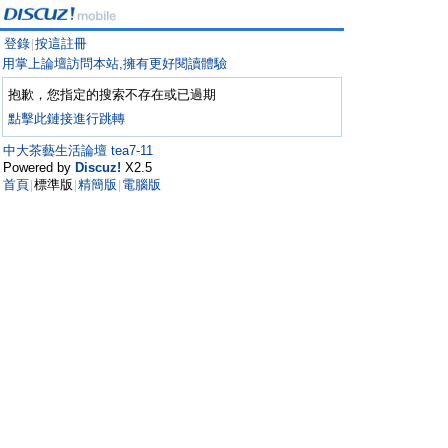
登錄
按這註冊
|
用掌上論壇訪問本站,擁有更好閱讀體驗
抱歉，您指定的搜索不存在或已過期
點擊此鏈接進行跳轉
中大茶藝生活論壇 tea7-11
Powered by
Discuz!
X2.5
首頁
標準版
精簡版
電腦版
|
|
|