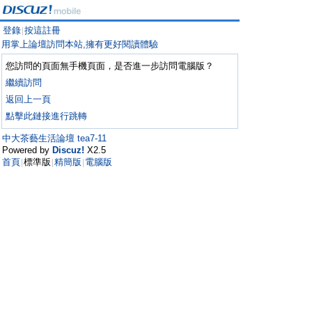
登錄
按這註冊
|
用掌上論壇訪問本站,擁有更好閱讀體驗
您訪問的頁面無手機頁面，是否進一步訪問電腦版？
繼續訪問
返回上一頁
點擊此鏈接進行跳轉
中大茶藝生活論壇 tea7-11
Powered by
Discuz!
X2.5
首頁
標準版
精簡版
電腦版
|
|
|